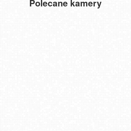
Polecane kamery
Świnoujście - widok na deptak
ŚWINOUJŚCIE - widok na plaże i morze
BOBOLIN - widok na plażę
Międzyzdroje - widok na plażę