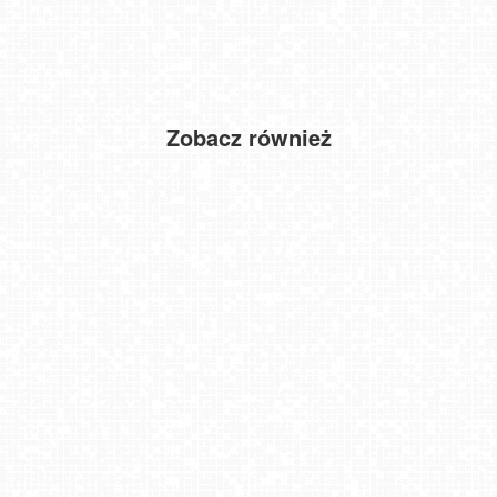
Zobacz również
GDYNIA - widok na Przystań Jachtową
CZANTORIA - widok na kolej
Mielno - Jezioro Jamno NOWOŚĆ
Zakopane - widok na skrzyżowanie ulic Zamoyskiego i Krupówek
Molo Resort w Osieku - widok na basen kąpielowy
USTKA - widok na plażę
Instytut Zdrowia Sofra - widok na morze w Mielnie NOWOŚĆ
WARSZAWA