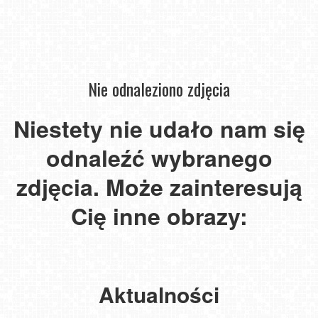
Nie odnaleziono zdjęcia
Instytut
Zdrowia
Niestety nie udało nam się
Sofra
Instytut
Zdrowia
-
odnaleźć wybranego
Sofra
Niechorze
widok
-
Władysławowo
-
na
widok
-
widok
zdjęcia. Może zainteresują
morze
Pszczoły
na
widok
Niechorze
na
-
Śnieżkę
na
-
molo
w
Cię inne obrazy:
Pasieka
w
plażę
latarnia
i
Mielnie
Łysoń
Karpaczu
-
morska
plażę
NOWOŚĆ
NOWOŚĆ
NOWOŚĆ
NOWOŚĆ
NOWOŚĆ
NOWOŚĆ
Aktualności