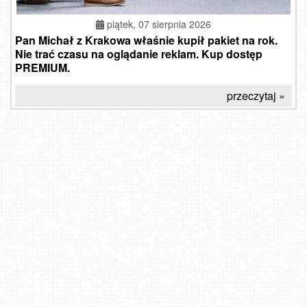
piątek, 07 sierpnia 2026
Pan Michał z Krakowa właśnie kupił pakiet na rok.
Nie trać czasu na oglądanie reklam. Kup dostęp
PREMIUM.
przeczytaj »
SZCZYRK MOUNTAIN RESORT - HALA SKRZYCZEŃSKA
Zakrzówek Kraków - widok na baseny NOWOŚĆ
Parafia Matki Bożej Bolesnej Jarosław
Parafia pw. św. Mateusza w Gniewczynie Łańcuckiej
Winterpol Karpacz Biały Jar
OŚWIĘCIM - widok na Rynek
Jaworzyna Krynicka - dolna stacja
SARBINOWO - widok na zachód