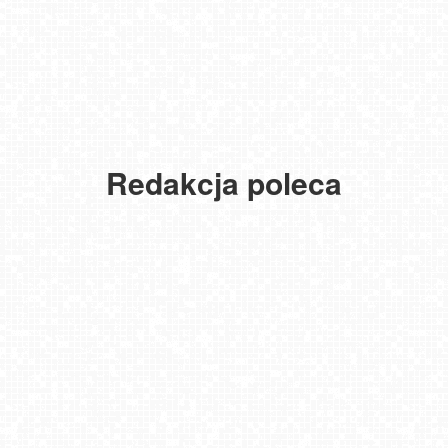
Redakcja poleca
USTKA - widok z pylonu na plażę
MIELNO - widok na promenadę NOWOŚĆ
NOWOŚĆ - Pakiet 6 miesięcy Premium, kup i oglądaj bez reklam
przez 180 dni
Gdańsk - Brzeźno molo
DZIWNÓW - widok na plażę
JAROSŁAWIEC - widok na plażę
Krupówki - widok na deptak
Bielsko-Biała Plac Wojska Polskiego NOWOŚĆ